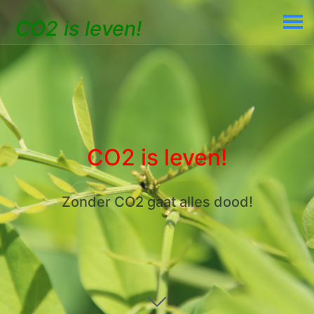
CO2 is leven!
CO2 is leven!
Zonder CO2 gaat alles dood!